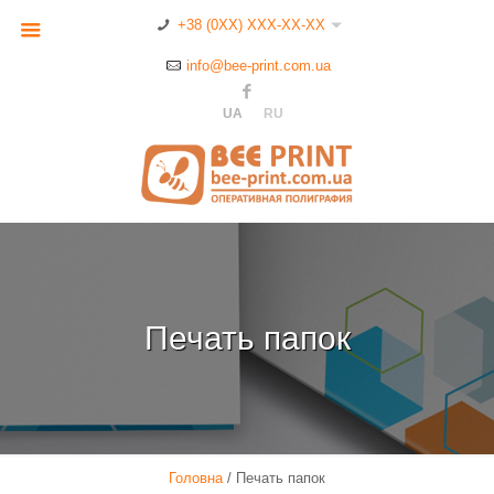
+38 (0XX) XXX-XX-XX
info@bee-print.com.ua
UA
RU
Печать папок
Головна
/
Печать папок