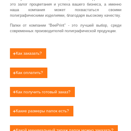
это залог процветания и успеха вашего бизнеса, а именно
наша компания может похвастаться своими
полиграфическими изделиями, благодаря высокому качеству.
Папки от компании “BeePrint” - это лучшей выбор, среди
современных производителей полиграфической продукции.
Как заказать?
Заказть можно онлайн, отправив нам на почту фото или
макет и указав размер, который хотите напечатать.
Как оплатить?
Или у нас в офисе на Пушкинской 9-А.
Мы работаем по предоплате в 50%, при заказе онлайн
можно оплатить как через приват 24 по реквизитам, так
Как получить готовый заказ?
и по безналичному расчету. При заказе у нас в офисе
оплата возможна наличными или через терминал.
Самовывоз либо отправка Новой Почтой/такси по
тарифам операторов.
Какие размеры папок есть?
Обычно размеры папок напрямую зависят от размера
материала, который будет находится в них. Как
Какой минимальный тираж папок можно заказать?