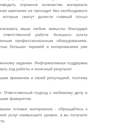
изводить огромное количество материала
мная кампания не проходит без необходимого
, которые смогут донести главный посыл
еализовать ваши любые замыслы благодаря
ответственной работе большого штата
менным профессиональным оборудованием,
атью больших тиражей и копированием уже
еленному заданию. Информативная поддержка
вать ход работы и конечный результат.
шим временем и своей репутацией, поэтому
уг. Ответственный подход к любимому делу и
ашим фаворитом.
вании готовых материалов - обращайтесь к
ния услуг наивысшего уровня, а вы получите
та.