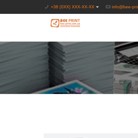
+38 (0XX) XXX-XX-XX
info@bee-pri