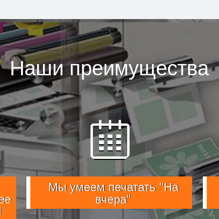
Наши преимущества
Мы умеем печатать "На
ее
вчера"
!