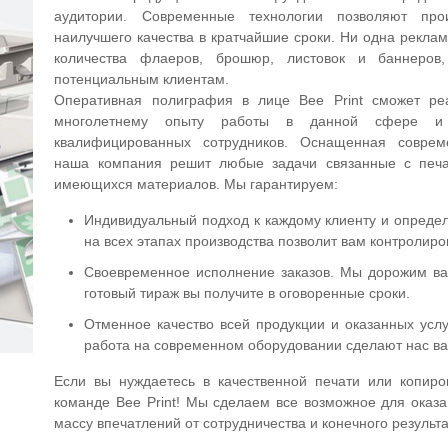
аудитории. Современные технологии позволяют про
наилучшего качества в кратчайшие сроки. Ни одна рекла
количества флаеров, брошюр, листовок и баннеров
потенциальным клиентам.
Оперативная полиграфия в лице Bee Print сможет р
многолетнему опыту работы в данной сфере и 
квалифицированных сотрудников. Оснащенная совре
наша компания решит любые задачи связанные с печ
имеющихся материалов. Мы гарантируем:
Индивидуальный подход к каждому клиенту и опред
на всех этапах производства позволит вам контролиро
Своевременное исполнение заказов. Мы дорожим ва
готовый тираж вы получите в оговоренные сроки.
Отменное качество всей продукции и оказанных усл
работа на современном оборудовании сделают нас в
Если вы нуждаетесь в качественной печати или копиро
команде Bee Print! Мы сделаем все возможное для оказа
массу впечатлений от сотрудничества и конечного результа