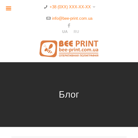
+38 (0XX) XXX-XX-XX
info@bee-print.com.ua
UA
RU
Блог