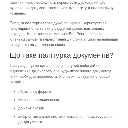
Коли виникає необхідність переплести друкований або
рукописний документ, настає час для візиту в поліграфічну
компанію.
Послуга палітурки зараз дуже поширена і користується
популярністю не тільки у студентів різних навчальних
закладів. Наша компанія має ім’я Bee Print і пропонує
клієнтам замовити переплітання диплома в Києві на найвищій
швидкості і за доступною ціною.
Що таке палітурка документів?
Насправді, це не одна операція, а цілий набір дій по
відношенню до диплому або будь-якого іншого документу,
який необхідно переплести. У список палітурних операцій
входять:
обрізка під формат;
биговка і фальцювання;
добірка листів;
вибір оптимальної системи кріплення і її застосування
до документа.