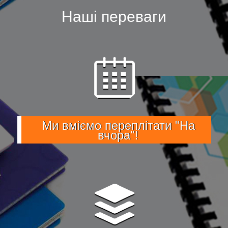
Наші переваги
Ми вміємо переплітати "На
вчора"!