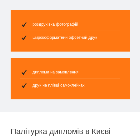
роздруківка фотографій
широкоформатний офсетний друк
дипломи на замовлення
друк на плівці самоклейках
Палітурка дипломів в Києві