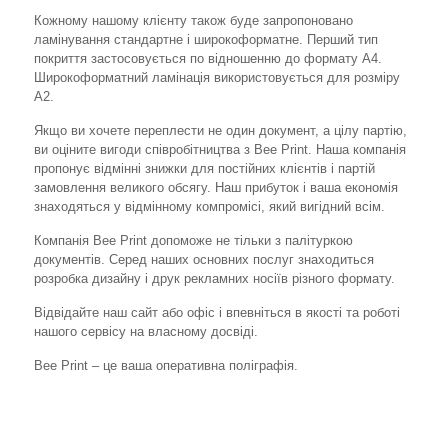
Кожному нашому клієнту також буде запропоновано
ламінування стандартне і широкоформатне. Перший тип
покриття застосовується по відношенню до формату А4.
Широкоформатний ламінація використовується для розміру
А2.
Якщо ви хочете переплести не один документ, а цілу партію,
ви оціните вигоди співробітництва з Bee Print. Наша компанія
пропонує відмінні знижки для постійних клієнтів і партій
замовлення великого обсягу. Наш прибуток і ваша економія
знаходяться у відмінному компромісі, який вигідний всім.
Компанія Bee Print допоможе не тільки з палітуркою
документів. Серед наших основних послуг знаходиться
розробка дизайну і друк рекламних носіїв різного формату.
Відвідайте наш сайт або офіс і впевніться в якості та роботі
нашого сервісу на власному досвіді.
Bee Print – це ваша оперативна поліграфія.