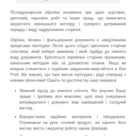
Післядрукарська обробка незамінна при здачі курсових,
дипломів, наукових робіт та інших праць, що вимагають
акуратного зовнішнього вигляду і суворого дотримання
порядку і виду надрукованих сторінок.
Обрізка, біговка і фальцювання документа є невід'ємними
процесами палітурки. Після цього слідує кріплення сторінок
способом, який вибере замовник і який підійде до певного
виду документів. Кріпляться оброблені сторінки пружинним,
канальним методом або за допомогою планок. Якщо ви
вперше стикаєтеся з подібним завданням-звертайтеся в Bee
Print. Ми знаємо, що таке якісна палітурка і раді співпраці з
новими обличчями! Оцініть по достоїнству наші переваги:
Уважний підхід до кожного клієнта. Ми цінуємо Вашу
працю і зробимо все можливе, щоб ваші очікування
виправдалися і документ мав завершений і солідний
вигляд.
Використання надійних матеріалів і обладнання.
Отримавши на руки готовий продукт, ви оціните його
високу якість і акуратну роботу наших фахівців.