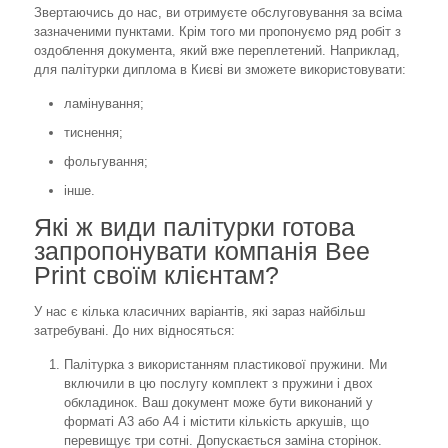
Звертаючись до нас, ви отримуєте обслуговування за всіма
зазначеними пунктами. Крім того ми пропонуємо ряд робіт з
оздоблення документа, який вже переплетений. Наприклад,
для палітурки диплома в Києві ви зможете використовувати:
ламінування;
тиснення;
фольгування;
інше.
Які ж види палітурки готова
запропонувати компанія Bee
Print своїм клієнтам?
У нас є кілька класичних варіантів, які зараз найбільш
затребувані. До них відносяться:
Палітурка з використанням пластикової пружини. Ми
включили в цю послугу комплект з пружини і двох
обкладинок. Ваш документ може бути виконаний у
форматі А3 або А4 і містити кількість аркушів, що
перевищує три сотні. Допускається заміна сторінок.