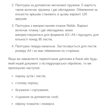
Палітурка за допомогою металевої пружини. Її вартість
також включає пружину і дві обкладинки. Обмеження за
кількістю аркушів становить в цьому варіанті 120
аркушів.
Палітурка з використанням планок Relido. Варіант
включає планку і дві обкладинки, може
використовуватися для форматів А3 і А4 і підходить для
кількості понад 85 листів;
Палітурка тверда канальна. Застосовується для листів
розміру А4 і не має обмеження по сторінках.
Якщо ви замовляєте переплітання диплома в Києві або будь-
який інший документ з післядрукарської обробкою, то ми
пропонуємо наступне:
порізку кутів і листів;
стопову порізку;
бігування і сортування;
з’єднання за допомогою скоб;
обрізку плакатів і люверси.