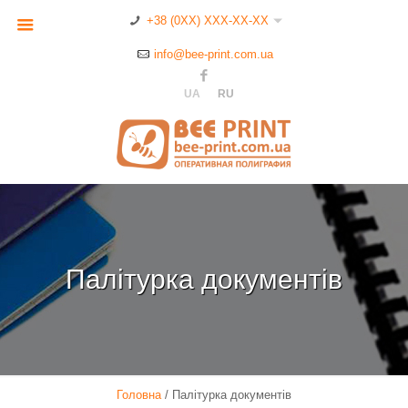
+38 (0XX) XXX-XX-XX
info@bee-print.com.ua
UA
RU
Палітурка документів
Головна
/
Палітурка документів