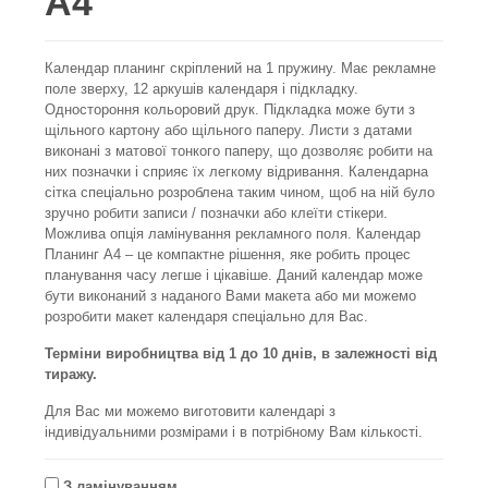
А4"
Календар планинг скріплений на 1 пружину. Має рекламне
поле зверху, 12 аркушів календаря і підкладку.
Одностороння кольоровий друк. Підкладка може бути з
щільного картону або щільного паперу. Листи з датами
виконані з матової тонкого паперу, що дозволяє робити на
них позначки і сприяє їх легкому відривання. Календарна
сітка спеціально розроблена таким чином, щоб на ній було
зручно робити записи / позначки або клеїти стікери.
Можлива опція ламінування рекламного поля. Календар
Планинг А4 – це компактне рішення, яке робить процес
планування часу легше і цікавіше. Даний календар може
бути виконаний з наданого Вами макета або ми можемо
розробити макет календаря спеціально для Вас.
Терміни виробництва від 1 до 10 днів, в залежності від
тиражу.
Для Вас ми можемо виготовити календарі з
індивідуальними розмірами і в потрібному Вам кількості.
З ламінуванням