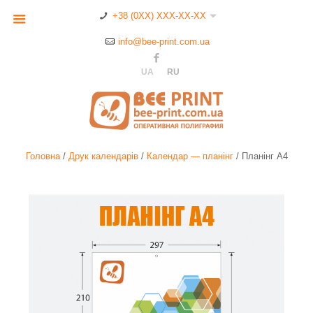
+38 (0XX) XXX-XX-XX
info@bee-print.com.ua
UA
RU
Головна
/
Друк календарів
/
Календар — планінг
/
Планінг А4